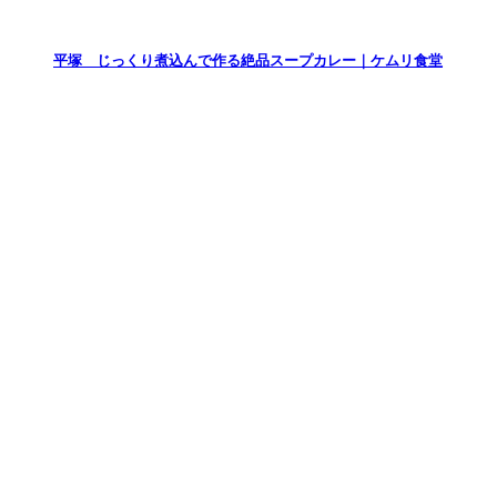
平塚 じっくり煮込んで作る絶品スープカレー｜ケムリ食堂