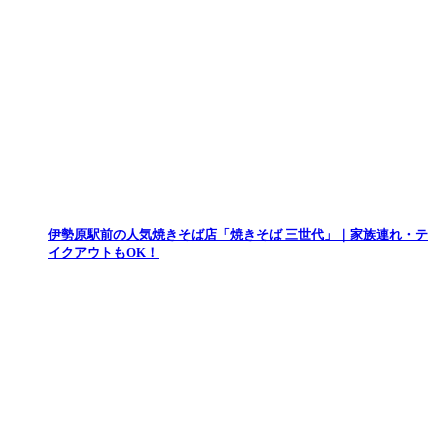
伊勢原駅前の人気焼きそば店「焼きそば 三世代」｜家族連れ・テ
イクアウトもOK！