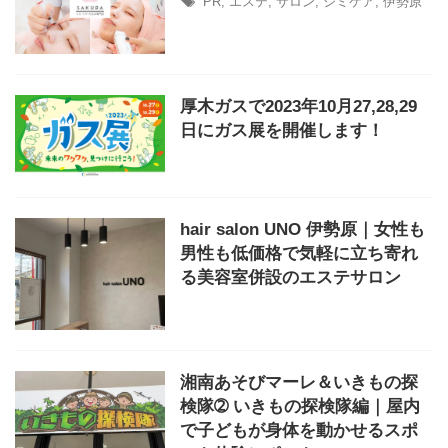
PR
,
エステ
,
サロン
,
シミケア
,
伊勢原
厚木ガスで2023年10月27,28,29
日にガス展を開催します！
hair salon UNO 伊勢原｜女性も
男性も低価格で気軽に立ち寄れ
る美容室併設のエステサロン
湘南あそびマーレ＆いきもの探
検隊➁ いきもの探検隊編｜屋内
で子どもが身体を動かせるスポ