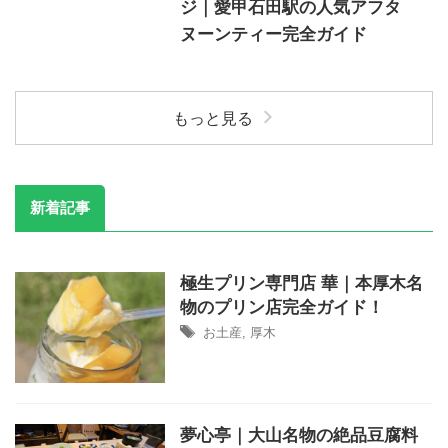
ジ｜愛甲石田駅の人気アフタ
ヌーンティー完全ガイド
もっと見る
新着記事
極生プリン専門店 華｜本厚木名
物のプリン店完全ガイド！
お土産
,
厚木
夢心亭｜大山名物の絶品豆腐料