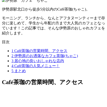
伊勢原駅北口から徒歩5分以内のCafé茶珈(ちゃこ)。
モーニング、ランチから、なんとアフタヌーンティーまで存
分に楽しめて、学生から年配の方まで大人気のカフェとなっ
ています！この記事では、そんな伊勢原のおしゃれカフェを
紹介します。
目次
1
Café茶珈の営業時間、アクセス
2
伊勢原のお洒落なカフェ茶珈(ちゃこ)
3
居心地の良いおしゃれな店内
4
Café茶珈の人気メニュー！
5
まとめ
Café茶珈の営業時間、アクセス