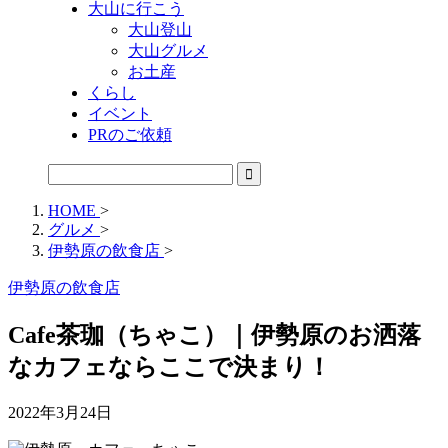
大山に行こう
大山登山
大山グルメ
お土産
くらし
イベント
PRのご依頼
HOME
>
グルメ
>
伊勢原の飲食店
>
伊勢原の飲食店
Cafe茶珈（ちゃこ）｜伊勢原のお洒落
なカフェならここで決まり！
2022年3月24日