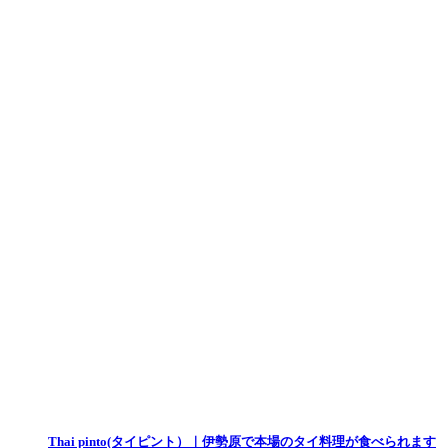
Thai pinto(タイピント）｜伊勢原で本場のタイ料理が食べられます