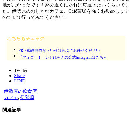
地がよかったです！家の近くにあれば毎週きたいくらいでし
た。伊勢原のおしゃれカフェ、Café茶珈を強くお勧めします
のでぜひ行ってみてください！
こちらもチェック
PR・動画制作ならいせはらぶにお任せください
「フォロー！」いせはらぶの公式Instagramはこちら
Twitter
Share
LINE
-
伊勢原の飲食店
-
カフェ
,
伊勢原
関連記事