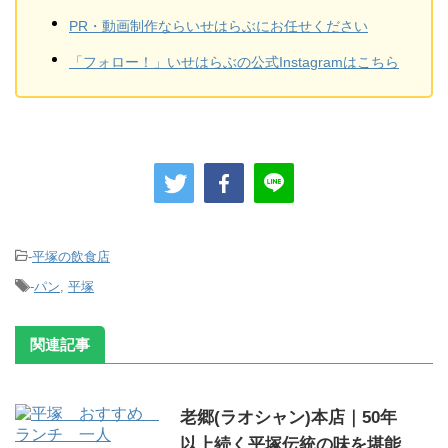
PR・動画制作ならいせはらぶにお任せください
「フォロー！」いせはらぶの公式Instagramはこちら
-
平塚の飲食店
-
パン
,
平塚
関連記事
老郷(ラオシャン)本店｜50年
以上続く平塚伝統の味を堪能