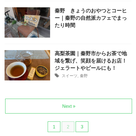
秦野 きょうのおやつとコーヒ
ー｜秦野の自然派カフェでまっ
たり時間
高梨茶園｜秦野市からお茶で地
域を繋げ、笑顔を届けるお店！
ジェラートやビールにも！
スイーツ
,
秦野
Next »
1
2
3