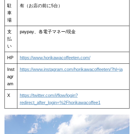
駐
有（お店の前に5台）
車
場
支
paypay、各電子マネー/現金
払
い
HP
https://www.horikawacoffeeten.com/
Inst
https://www.instagram.com/horikawacoffeeten/?hl=ja
agr
am
X
https://twitter.com/i/flow/login?
redirect_after_login=%2Fhorikawacoffee1