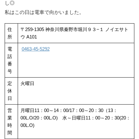
し◎
私はこの日は電車で向かいました。
住
〒259-1305 神奈川県秦野市堀川９３−１ ノイエサト
所
ウ A101
電
0463-45-5292
話
番
号
定
火曜日
休
日
営
月曜日11：00～14：00/17：00～20：30（13：
業
00L.O/20：00L.O) 水～日曜日11：00～20：30(20：
時
00L.O)
間