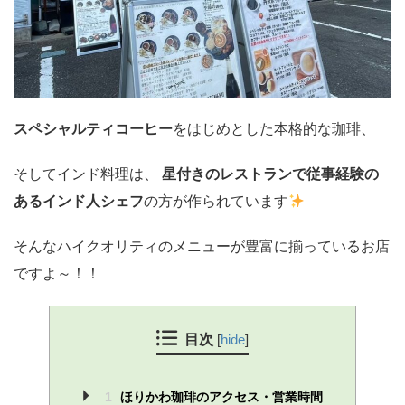
スペシャルティコーヒー
をはじめとした本格的な珈琲、
そしてインド料理は、
星付きのレストランで従事経験の
あるインド人シェフ
の方が作られています
そんなハイクオリティのメニューが豊富に揃っているお店
ですよ～！！
目次
[
hide
]
1
ほりかわ珈琲のアクセス・営業時間