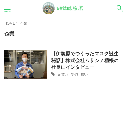
HOME
>
企業
企業
【伊勢原でつくったマスク誕生
秘話】株式会社ムサシノ精機の
社長にインタビュー
企業
,
伊勢原
,
想い