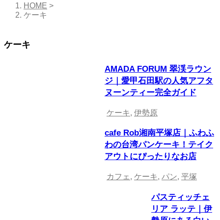
HOME
>
ケーキ
ケーキ
AMADA FORUM 翠渓ラウン
ジ｜愛甲石田駅の人気アフタ
ヌーンティー完全ガイド
ケーキ
,
伊勢原
cafe Rob湘南平塚店｜ふわふ
わの台湾パンケーキ！テイク
アウトにぴったりなお店
カフェ
,
ケーキ
,
パン
,
平塚
パスティッチェ
リア ラッテ｜伊