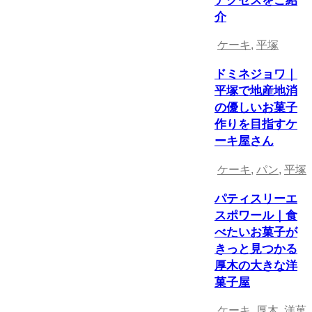
アクセスをご紹
介
ケーキ
,
平塚
ドミネジョワ｜
平塚で地産地消
の優しいお菓子
作りを目指すケ
ーキ屋さん
ケーキ
,
パン
,
平塚
パティスリーエ
スポワール｜食
べたいお菓子が
きっと見つかる
厚木の大きな洋
菓子屋
ケーキ
,
厚木
,
洋菓