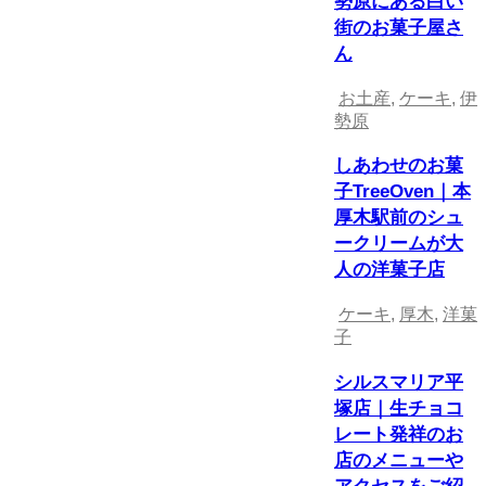
勢原にある白い
街のお菓子屋さ
ん
お土産
,
ケーキ
,
伊
勢原
しあわせのお菓
子TreeOven｜本
厚木駅前のシュ
ークリームが大
人の洋菓子店
ケーキ
,
厚木
,
洋菓
子
シルスマリア平
塚店｜生チョコ
レート発祥のお
店のメニューや