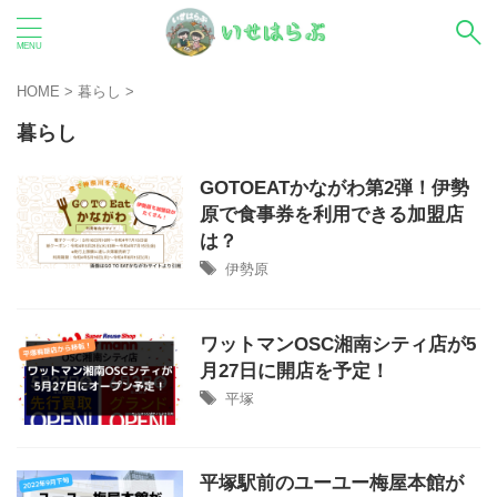
HOME
>
暮らし
>
暮らし
GOTOEATかながわ第2弾！伊勢
原で食事券を利用できる加盟店
は？
伊勢原
ワットマンOSC湘南シティ店が5
月27日に開店を予定！
平塚
平塚駅前のユーユー梅屋本館が