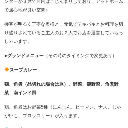
ンターが３席で店内はこじんまりしており、アットホーム
で居心地が良い空間♪
接客が明るく丁寧な奥様と、元気でテキパキとお料理を切
り盛りされているご主人のお２人でお店を運営していらっ
しゃいます。
●
グランドメニュー
（その時のタイミングで変更あり）
スープカレー
鷄、角煮（品切れの場合は豚）、野菜、鶏野菜、角煮野
菜
、
南インド風
鶏、角煮はお野菜5種（にんじん、ピーマン、ナス、じゃ
がいも、ブロッコリー）が入ります。