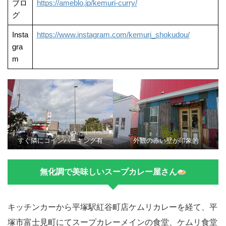
ブロ
https://ameblo.jp/kemuri-curry/
グ
Insta
https://www.instagram.com/kemuri_shokudou/
gra
m
すぐ隣にコインパーキング有
外観の赤い壁が印象的
無化調で美味しいスープカレー屋さん
キッチンカーから平塚駅紅谷町店ケムリカレーを経て、平
塚市富士見町にてスープカレーメインの食堂、ケムリ食堂