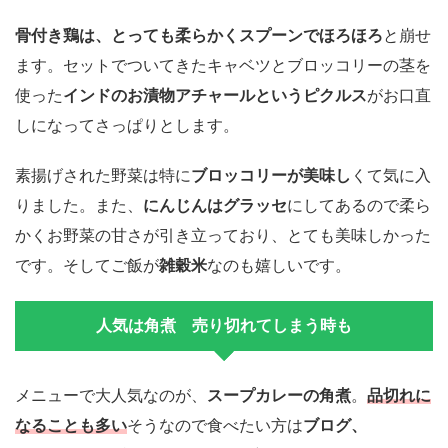
骨付き鶏は、とっても柔らかくスプーンでほろほろ
と崩せ
ます。セットでついてきたキャベツとブロッコリーの茎を
使った
インドのお漬物アチャールというピクルス
がお口直
しになってさっぱりとします。
素揚げされた野菜は特に
ブロッコリーが美味し
くて気に入
りました。また、
にんじんはグラッセ
にしてあるので柔ら
かくお野菜の甘さが引き立っており、とても美味しかった
です。そしてご飯が
雑穀米
なのも嬉しいです。
人気は角煮 売り切れてしまう時も
メニューで大人気なのが、
スープカレーの角煮
。
品切れに
なることも多い
そうなので食べたい方は
ブログ、