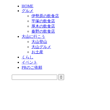
HOME
グルメ
伊勢原の飲食店
平塚の飲食店
厚木の飲食店
秦野の飲食店
大山に行こう
大山登山
大山グルメ
お土産
くらし
イベント
PRのご依頼