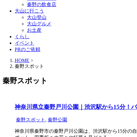
秦野の飲食店
大山に行こう
大山登山
大山グルメ
お土産
くらし
イベント
PRのご依頼
HOME
>
秦野スポット
秦野スポット
神奈川県立秦野戸川公園｜渋沢駅から15分！
秦野スポット
,
秦野公園
神奈川県秦野市の秦野戸川公園は、渋沢駅から15分の