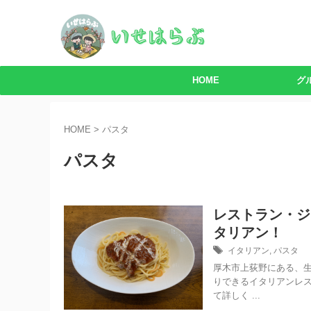
HOME
グ
HOME
>
パスタ
パスタ
レストラン・ジ
タリアン！
イタリアン
,
パスタ
厚木市上荻野にある、生
りできるイタリアンレス
て詳しく ...