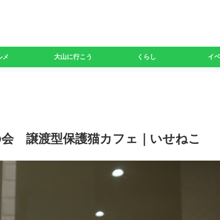
ルメ
大山に行こう
くらし
イ
の会 譲渡型保護猫カフェ｜いせねこ