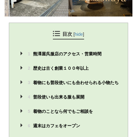
目次
[
hide
]
1
熊澤屋呉服店のアクセス・営業時間
2
歴史は古く創業１００年以上
3
着物にも普段使いにも合わせられる小物たち
4
普段使いも出来る服も展開
5
着物のことなら何でもご相談を
6
週末はカフェをオープン