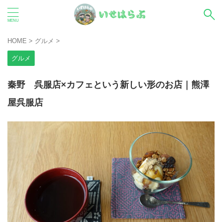
HOME
>
グルメ
>
グルメ
秦野 呉服店×カフェという新しい形のお店｜熊澤
屋呉服店